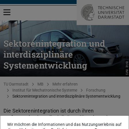
Menü öffnen
Sektorenintegration und
interdisziplinäre
Systementwicklung
Bild: IMS
Sie befinden sich hier:
TU Darmstadt
MB
Mehr erfahren
Institut für Mechatronische Systeme
Forschung
Sektorenintegration und interdisziplinäre Systementwicklung
Die Sektorenintegration ist durch ihren
umfassenden interdisziplinären Charakter eine
ganz besonders herausfordernde Aufgabe der
Wir möchten die Informationen und das Nutzungserlebnis auf