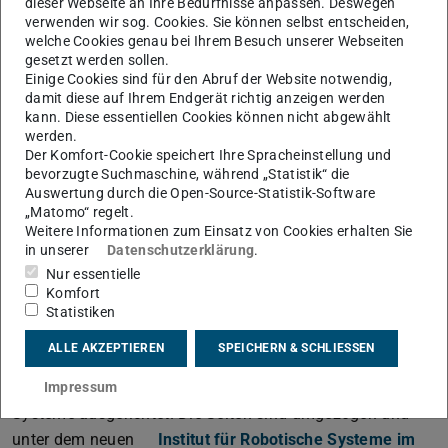
Systemintegration. Heute sind die technischen
dieser Webseite an Ihre Bedürfnisse anpassen. Deswegen
verwenden wir sog. Cookies. Sie können selbst entscheiden,
Probleme ganzheitlich zu betrachten und
welche Cookies genau bei Ihrem Besuch unserer Webseiten
insbesondere um die Dimensionen „Mensch“ und
gesetzt werden sollen.
„Umwelt“ zu erweitern. Das IMS ist durch die breite
Einige Cookies sind für den Abruf der Website notwendig,
thematische Ausrichtung ideal aufgestellt, um in
damit diese auf Ihrem Endgerät richtig anzeigen werden
kann. Diese essentiellen Cookies können nicht abgewählt
den Bereichen Sektorenintegration und
werden.
interdisziplinäre Systementwicklung einen
Der Komfort-Cookie speichert Ihre Spracheinstellung und
wichtigen Beitrag zur Gestaltung der anstehenden
bevorzugte Suchmaschine, während „Statistik“ die
Paradigmenwechsel zu leisten.
Auswertung durch die Open-Source-Statistik-Software
„Matomo“ regelt.
Weitere Informationen zum Einsatz von Cookies erhalten Sie
in unserer
Datenschutzerklärung
.
KONTAKT
Nur essentielle
Komfort
Hinweis
Statistiken
ALLE AKZEPTIEREN
SPEICHERN & SCHLIESSEN
Das
Institut für Mechatronische Systeme
hat seinen
zentralen Schwerpunkt inzwischen auf robotische
Impressum
Systeme ausgerichtet. Die Seiten sind umgezogen und
unter dem neuen
Institut für Robotische Systeme im