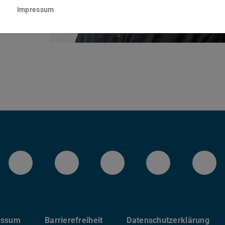
ng
Impressum
he
LinkedIn-Seite des IMS
Instragram-Kanal des FB
Facebook-Seite d
Bluesky-K
You
essum
Barrierefreiheit
Datenschutzerklärung