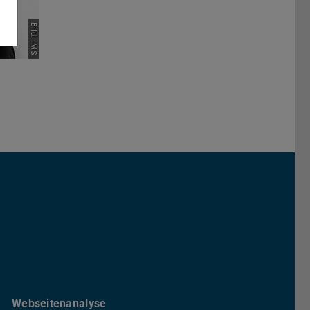
Bild: IMS
 Maschinenbau
er TU Darmstadt
anal der TU-Darmstadt
Tube Kanal der TU Darmstadt
Webseitenanalyse