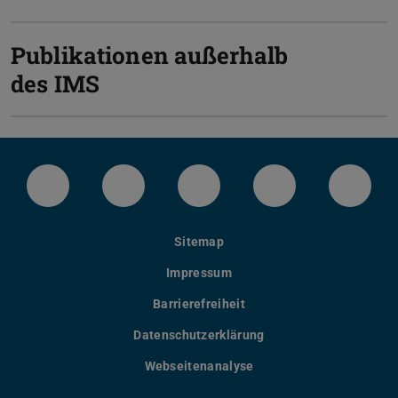
Publikationen außerhalb
des IMS
LinkedIn-Seite des IMS
Instragram-Kanal des FB Maschi
Facebook-Seite der TU 
Bluesky-Kanal 
YouTu
Sitemap
Impressum
Barrierefreiheit
Datenschutzerklärung
Webseitenanalyse