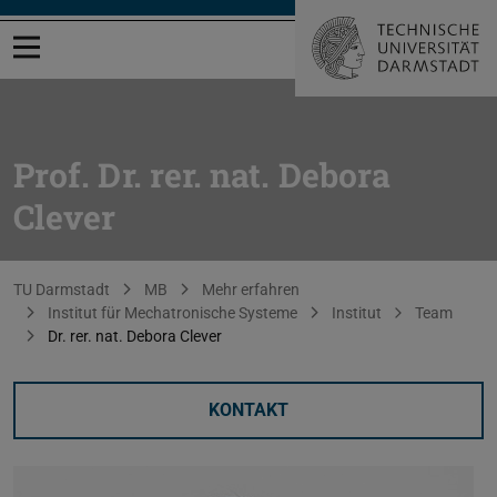
Menü öffnen
Prof. Dr. rer. nat. Debora
Clever
Sie befinden sich hier:
TU Darmstadt
MB
Mehr erfahren
Institut für Mechatronische Systeme
Institut
Team
Dr. rer. nat. Debora Clever
KONTAKT