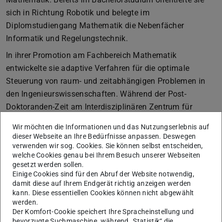
sich in Richtung Robotik und belegte im
Diplomstudiengang Mathematik die Nebenfächer
Informatik und Regelungstechnik.
In ihrer Promotion am Fachbereich Mathematik
entwickelte sie adaptive Verfahren für die optimale
Steuerung von raum- und zeitabhängigen Problemen in
den Ingenieurswissenschaften. Während der Post-
Doktoranden-Zeit am Interdisziplinären Zentrum für
Wissenschaftliches Rechnen (IWR) der Universität
Wir möchten die Informationen und das Nutzungserlebnis auf
Heidelberg erforschte sie im Rahmen des EU-Projekts
dieser Webseite an Ihre Bedürfnisse anpassen. Deswegen
KoroiBot den Einsatz von Optimalsteuerung zur Analyse
verwenden wir sog. Cookies. Sie können selbst entscheiden,
welche Cookies genau bei Ihrem Besuch unserer Webseiten
des menschlichen Gangs und zur Generierung von
gesetzt werden sollen.
dynamischen Laufbewegungen für humanoide Roboter.
Einige Cookies sind für den Abruf der Website notwendig,
damit diese auf Ihrem Endgerät richtig anzeigen werden
Im Jahr 2016 setzte Frau Clever ihre Karriere bei der ABB
kann. Diese essentiellen Cookies können nicht abgewählt
AG fort, wo sie bis 2025 als Wissenschaftlerin (Principal
werden.
Der Komfort-Cookie speichert Ihre Spracheinstellung und
Scientist) am Forschungszentrum in Mannheim im
bevorzugte Suchmaschine, während „Statistik“ die