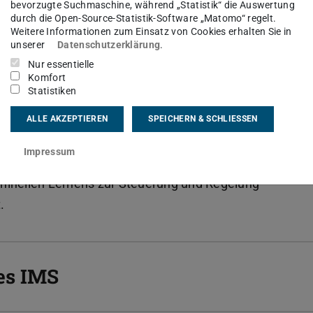
Zu
bevorzugte Suchmaschine, während „Statistik“ die Auswertung
durch die Open-Source-Statistik-Software „Matomo“ regelt.
den,
Weitere Informationen zum Einsatz von Cookies erhalten Sie in
unserer
Datenschutzerklärung
.
isueller
Nur essentielle
s
Komfort
sierten Eingaben setzte er den modelbasierten
Statistiken
ein, der ein end-to-end-Training ermöglicht.
ALLE AKZEPTIEREN
SPEICHERN & SCHLIESSEN
ssenschaftlicher Mitarbeiter am IMS/IRM im
Impressum
 Forschung konzentriert sich auf den Einsatz
hinellen Lernens zur Steuerung und Regelung
.
es IMS