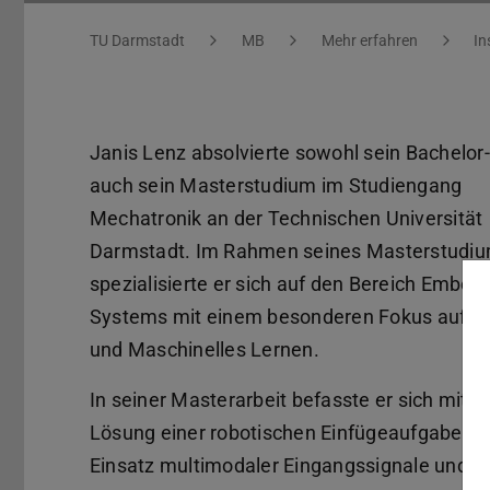
Sie befinden sich hier:
TU Darmstadt
MB
Mehr erfahren
In
Janis Lenz absolvierte sowohl sein Bachelor-
auch sein Masterstudium im Studiengang
Mechatronik an der Technischen Universität
Darmstadt. Im Rahmen seines Masterstudi
spezialisierte er sich auf den Bereich Embed
Systems mit einem besonderen Fokus auf Ro
und Maschinelles Lernen.
In seiner Masterarbeit befasste er sich mit d
Lösung einer robotischen Einfügeaufgabe un
Einsatz multimodaler Eingangssignale und