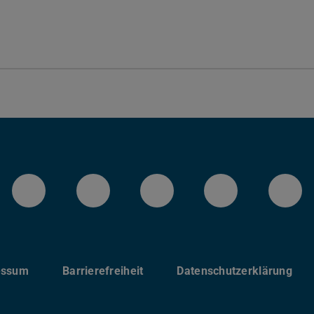
LinkedIn-Seite des IMS
Instragram-Kanal des FB
Facebook-Seite d
Bluesky-K
You
essum
Barrierefreiheit
Datenschutzerklärung