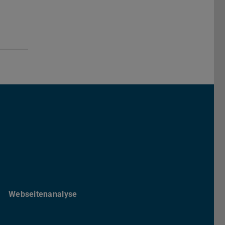
 Maschinenbau
er TU Darmstadt
anal der TU-Darmstadt
Tube Kanal der TU Darmstadt
Webseitenanalyse